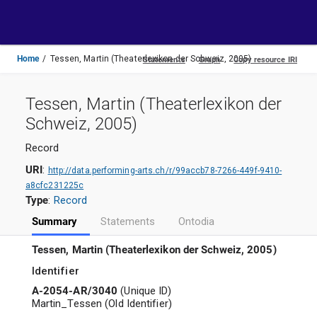
Toggle
navigation
Home
Tessen, Martin (Theaterlexikon der Schweiz, 2005)
Tessen, Martin (Theaterlexikon der
Schweiz, 2005)
Record
URI
:
http://data.performing-arts.ch/r/99accb78-7266-449f-9410-
a8cfc231225c
Type
:
Record
Summary
Statements
Ontodia
Tessen, Martin (Theaterlexikon der Schweiz, 2005)
Identifier
A-2054-AR/3040
(
Unique ID
)
Martin_Tessen
(
Old Identifier
)